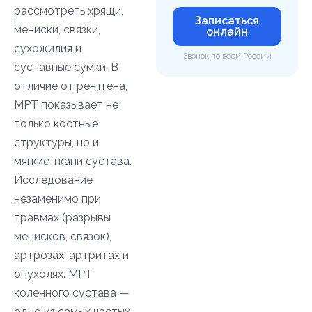
рассмотреть хрящи,
Записаться
мениски, связки,
онлайн
сухожилия и
Звонок по всей России
суставные сумки. В
отличие от рентгена,
МРТ показывает не
только костные
структуры, но и
мягкие ткани сустава.
Исследование
незаменимо при
травмах (разрывы
менисков, связок),
артрозах, артритах и
опухолях. МРТ
коленного сустава —
одно из самых частых