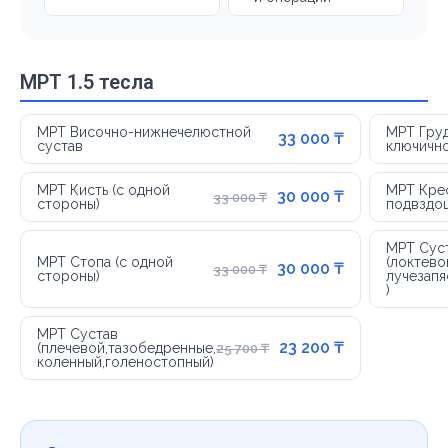
МРТ 1.5 тесла
МРТ Височно-нижнечелюстной
МРТ Гру
33 000 ₸
сустав
ключичн
МРТ Кисть (с одной
МРТ Кре
30 000 ₸
33 000 ₸
стороны)
подвздо
МРТ Сус
МРТ Стопа (с одной
(локтево
30 000 ₸
33 000 ₸
стороны)
лучезапя
)
МРТ Сустав
23 200 ₸
(плечевой,тазобедренные,
25 700 ₸
коленный,голеностопный)