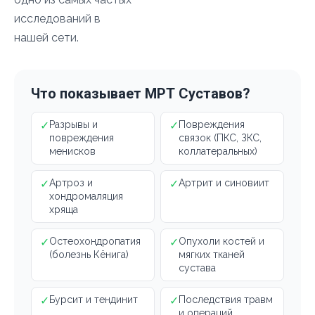
исследований в
нашей сети.
Что показывает МРТ Суставов?
✓
Разрывы и
✓
Повреждения
повреждения
связок (ПКС, ЗКС,
менисков
коллатеральных)
✓
Артроз и
✓
Артрит и синовиит
хондромаляция
хряща
✓
Остеохондропатия
✓
Опухоли костей и
(болезнь Кёнига)
мягких тканей
сустава
✓
Бурсит и тендинит
✓
Последствия травм
и операций