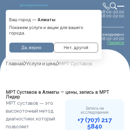
центр диагностики
сб-вс 08:00-20:00
Выбрать город
08:00-02:00
Алматы
Ваш город —
Алматы
Покажем услуги и акции для вашего
города.
ежедневно
МРТ животным
08:00-20:00
с. Отеген батыра
Перейти
Да, верно
Нет, другой
Главная
Услуги и цены
МРТ Суставов
МРТ Суставов в Алматы — цены, запись в МРТ
Лидер
МРТ суставов — это
Запись на
высокоточный метод
исследование
диагностики, который
+7 (707) 217
5840
позволяет