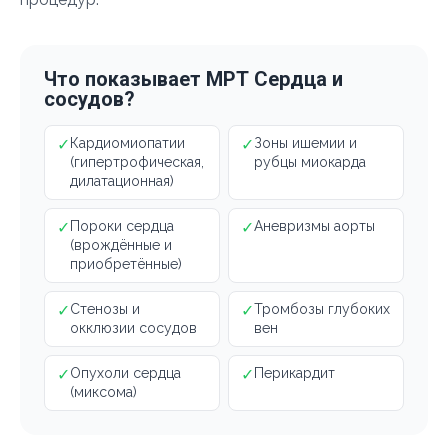
Что показывает МРТ Сердца и
сосудов?
✓
Кардиомиопатии
✓
Зоны ишемии и
(гипертрофическая,
рубцы миокарда
дилатационная)
✓
Пороки сердца
✓
Аневризмы аорты
(врождённые и
приобретённые)
✓
Стенозы и
✓
Тромбозы глубоких
окклюзии сосудов
вен
✓
Опухоли сердца
✓
Перикардит
(миксома)