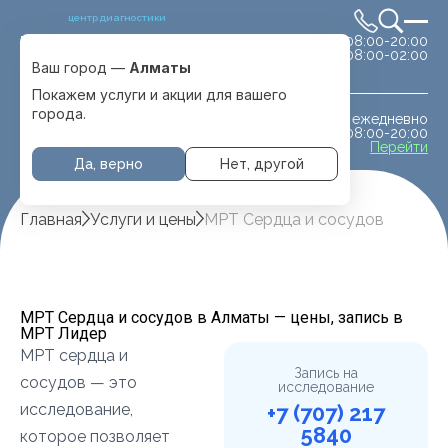
центр диагностики
сб-вс 08:00-20:00
Выбрать город
08:00-02:00
Алматы
Ваш город —
Алматы
Покажем услуги и акции для вашего
города.
ежедневно
МРТ животным
08:00-20:00
с. Отеген батыра
Перейти
Да, верно
Нет, другой
Главная
Услуги и цены
МРТ Сердца и сосудов
МРТ Сердца и сосудов в Алматы — цены, запись в
МРТ Лидер
МРТ сердца и
Запись на
сосудов — это
исследование
исследование,
+7 (707) 217
5840
которое позволяет