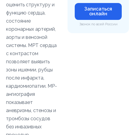
оценить структуру и
Записаться
функцию сердца,
онлайн
состояние
Звонок по всей России
коронарных артерий,
аорты и венозной
системы. МРТ сердца
с контрастом
позволяет выявить
зоны ишемии, рубцы
после инфаркта,
кардиомиопатии. МР-
ангиография
показывает
аневризмы, стенозы и
тромбозы сосудов
без инвазивных
процедур.