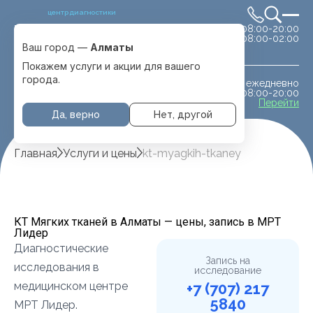
центр диагностики
сб-вс 08:00-20:00
Выбрать город
08:00-02:00
Алматы
Ваш город —
Алматы
Покажем услуги и акции для вашего
города.
ежедневно
МРТ животным
08:00-20:00
с. Отеген батыра
Перейти
Да, верно
Нет, другой
Главная
Услуги и цены
kt-myagkih-tkaney
КТ Мягких тканей в Алматы — цены, запись в МРТ
Лидер
Диагностические
Запись на
исследования в
исследование
медицинском центре
+7 (707) 217
5840
МРТ Лидер.