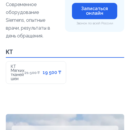
Современное
Записаться
оборудование
онлайн
Siemens, опытные
Звонок по всей России
врачи, результаты в
день обращения.
КТ
КТ
Мягких
19 500 ₸
21 500 ₸
тканей
шеи