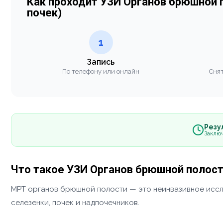
Как проходит УЗИ Органов брюшной 
почек)
1
Запись
По телефону или онлайн
Снят
Резул
Заклю
Что такое УЗИ Органов брюшной полост
МРТ органов брюшной полости — это неинвазивное иссле
селезенки, почек и надпочечников.