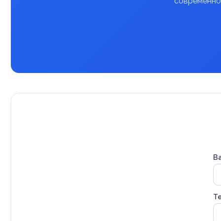
современное
В
Т