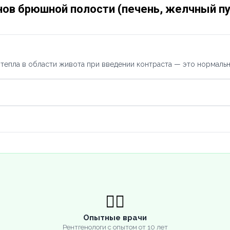
нов брюшной полости (печень, желчный п
тепла в области живота при введении контраста — это нормальн
👨‍⚕️
Опытные врачи
Рентгенологи с опытом от 10 лет