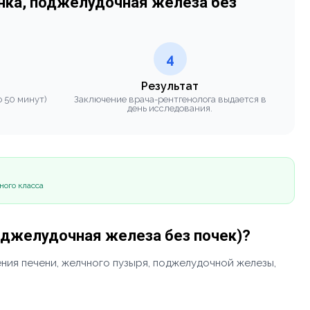
енка, поджелудочная железа без
4
Результат
 50 минут)
Заключение врача-рентгенолога выдается в
день исследования.
ного класса
поджелудочная железа без почек)?
ия печени, желчного пузыря, поджелудочной железы,