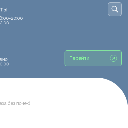
кты
8:00-20:00
2:00
Перейти
вно
0:00
за без почек)