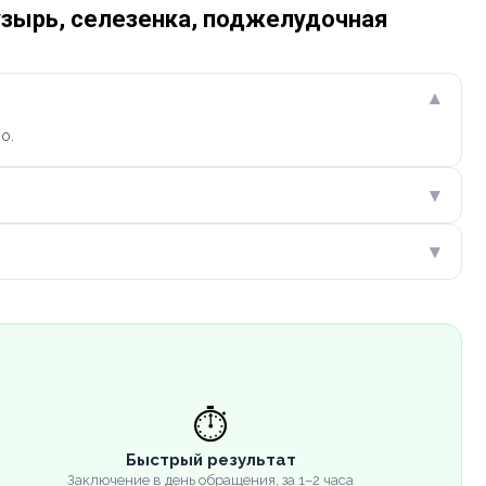
узырь, селезенка, поджелудочная
▾
о.
▾
▾
⏱️
Быстрый результат
Заключение в день обращения, за 1–2 часа