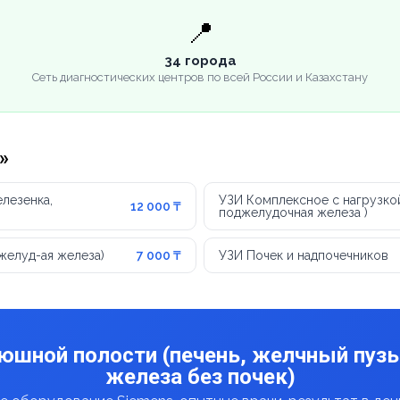
📍
34 города
Сеть диагностических центров по всей России и Казахстану
»
лезенка,
УЗИ Комплексное с нагрузкой
12 000 ₸
поджелудочная железа )
джелуд-ая железа)
7 000 ₸
УЗИ Почек и надпочечников
юшной полости (печень, желчный пуз
железа без почек)