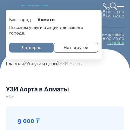
центр диагностики
сб-вс 08:00-20:00
Выбрать город
08:00-02:00
Алматы
Ваш город —
Алматы
Покажем услуги и акции для вашего
города.
ежедневно
МРТ животным
08:00-20:00
с. Отеген батыра
Перейти
Да, верно
Нет, другой
Главная
Услуги и цены
УЗИ Аорта
УЗИ Аорта в Алматы
УЗИ
9 000 ₸