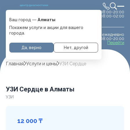
центр диагностики
сб-вс 08:00-20:00
Выбрать город
08:00-02:00
Алматы
Ваш город —
Алматы
Покажем услуги и акции для вашего
города.
ежедневно
МРТ животным
08:00-20:00
с. Отеген батыра
Перейти
Да, верно
Нет, другой
Главная
Услуги и цены
УЗИ Сердце
УЗИ Сердце в Алматы
УЗИ
12 000 ₸