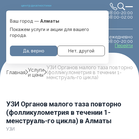
центр диагностики
сб-вс 08:00-20:00
Выбрать город
08:00-02:00
Алматы
Ваш город —
Алматы
Покажем услуги и акции для вашего
города.
ежедневно
МРТ животным
08:00-20:00
с. Отеген батыра
Перейти
Да, верно
Нет, другой
УЗИ Органов малого таза повторно
Услуги
Главная
(фолликулометрия в течении 1-
и цены
менструаль-го цикла)
УЗИ Органов малого таза повторно
(фолликулометрия в течении 1-
менструаль-го цикла) в Алматы
УЗИ