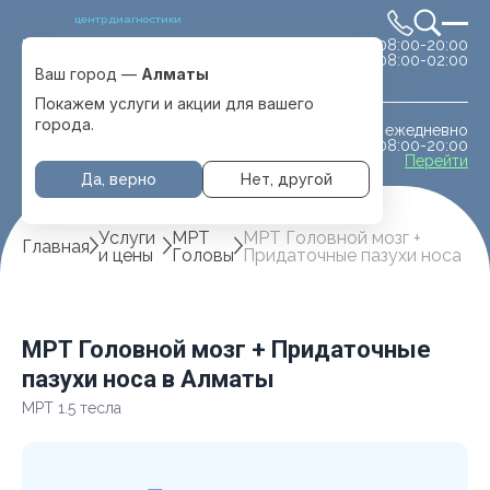
центр диагностики
сб-вс 08:00-20:00
Выбрать город
08:00-02:00
Алматы
Ваш город —
Алматы
Покажем услуги и акции для вашего
города.
ежедневно
МРТ животным
08:00-20:00
с. Отеген батыра
Перейти
Да, верно
Нет, другой
Услуги
МРТ
МРТ Головной мозг +
Главная
и цены
Головы
Придаточные пазухи носа
МРТ Головной мозг + Придаточные
пазухи носа в Алматы
МРТ 1.5 тесла