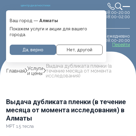
центр диагностики
сб-вс 08:00-20:00
Выбрать город
08:00-02:00
Алматы
Ваш город —
Алматы
Покажем услуги и акции для вашего
города.
ежедневно
МРТ животным
08:00-20:00
с. Отеген батыра
Перейти
Да, верно
Нет, другой
Выдача дубликата пленки (в
Услуги
Главная
течение месяца от момента
и цены
исследования)
Выдача дубликата пленки (в течение
месяца от момента исследования) в
Алматы
МРТ 1.5 тесла