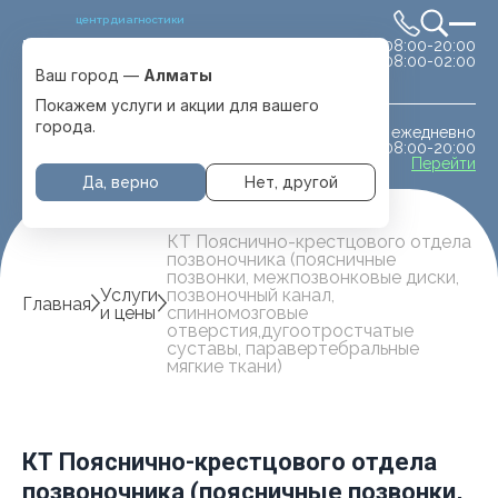
центр диагностики
сб-вс 08:00-20:00
Выбрать город
08:00-02:00
Алматы
Ваш город —
Алматы
Покажем услуги и акции для вашего
города.
ежедневно
МРТ животным
08:00-20:00
с. Отеген батыра
Перейти
Да, верно
Нет, другой
КТ Пояснично-крестцового отдела
позвоночника (поясничные
позвонки, межпозвонковые диски,
Услуги
позвоночный канал,
Главная
и цены
спинномозговые
отверстия,дугоотростчатые
суставы, паравертебральные
мягкие ткани)
КТ Пояснично-крестцового отдела
позвоночника (поясничные позвонки,