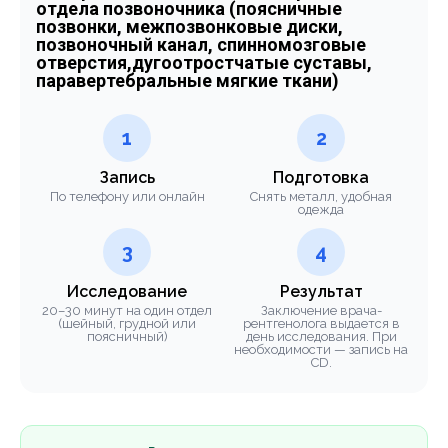
отдела позвоночника (поясничные
позвонки, межпозвонковые диски,
позвоночный канал, спинномозговые
отверстия,дугоотростчатые суставы,
паравертебральные мягкие ткани)
1
2
Запись
Подготовка
По телефону или онлайн
Снять металл, удобная
одежда
3
4
Исследование
Результат
20–30 минут на один отдел
Заключение врача-
(шейный, грудной или
рентгенолога выдается в
поясничный)
день исследования. При
необходимости — запись на
CD.