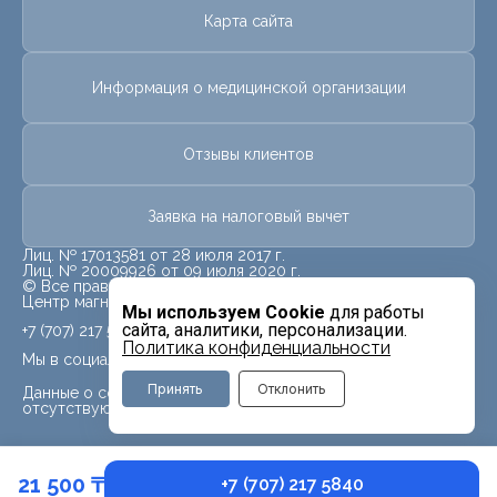
Карта сайта
Информация о медицинской организации
Отзывы клиентов
Заявка на налоговый вычет
Лиц. № 17013581 от 28 июля 2017 г.
Лиц. № 20009926 от 09 июля 2020 г.
© Все права защищены.
Центр магнитно-резонансной томографии «МРТ Лидер»
Мы используем Cookie
для работы
сайта, аналитики, персонализации.
+7 (707) 217 5840
Политика конфиденциальности
Мы в социальных сетях
Принять
Отклонить
Данные о социальных сетях для данного филиала
отсутствуют
21 500 ₸
+7 (707) 217 5840
Записаться