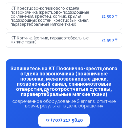
КТ Крестцово-копчикового отдела
позвоночника (крестцово-подвздошные
сочленения, крестец, копчик, крылья
21 500 ₸
подвздошных костей, крестцовый канал,
паравертебральные мягкие ткани)
КТ Копчика (копчик, паравертебральные
21 500 ₸
мягкие ткани)
Запишитесь на КТ Пояснично-крестцового
отдела позвоночника (поясничные
позвонки, межпозвонковые диски,
позвоночный канал, спинномозговые
отверстия,дугоотростчатые суставы,
паравертебральные мягкие ткани)
современное оборудование Siemens, опытные
врачи, результат в день обращения
+7 (707) 217 5840