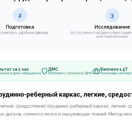
2
3
Подготовка
Исследование
ь металл, удобная одежда
20–30 минут на один отдел (шей
или поясничный)
ьтат за 1 час
ДМС
Siemens 1.5Т
чение в день обращения
Работаем с полисами ДМС
Томографы эксперт
грудинно-реберный каркас, легкие, средос
легкие, средостение) (грудинно-реберный каркас, легкие, 
х дисков, спинного мозга и окружающих тканей. Метод неза