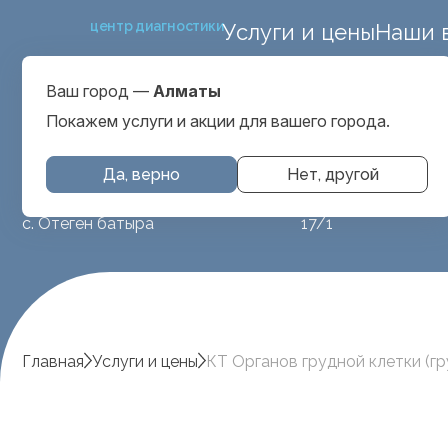
центр диагностики
Услуги и цены
Наши 
ул. Макатаева 127
Выбрать город
проспект Серкеба
Алматы
Ваш город —
Алматы
ул Бегалина 26А
Покажем услуги и акции для вашего города.
Да, верно
Нет, другой
МРТ животным
ул. Аубакирова
с. Отеген батыра
17/1
Главная
Услуги и цены
КТ Органов грудной клетки (гр