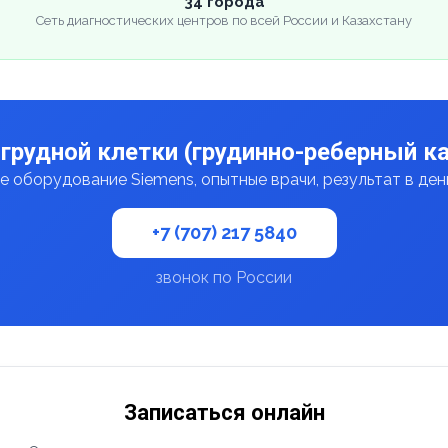
34 города
Сеть диагностических центров по всей России и Казахстану
грудной клетки (грудинно-реберный ка
 оборудование Siemens, опытные врачи, результат в де
+7 (707) 217 5840
звонок по России
Записаться онлайн