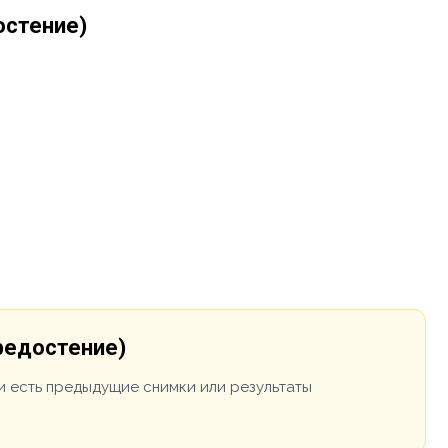
остение)
средостение)
и есть предыдущие снимки или результаты