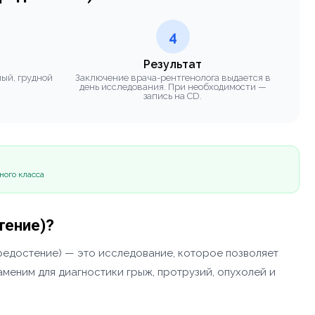
4
Результат
ный, грудной
Заключение врача-рентгенолога выдается в
день исследования. При необходимости —
запись на CD.
ного класса
тение)?
средостение) — это исследование, которое позволяет
меним для диагностики грыж, протрузий, опухолей и