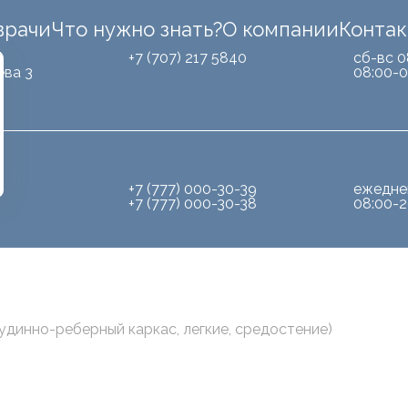
врачи
Что нужно знать?
О компании
Конта
Б
+7 (707) 217 5840
сб-вс 0
ева 3
08:00-0
+7 (777) 000-30-39
ежедне
+7 (777) 000-30-38
08:00-2
удинно-реберный каркас, легкие, средостение)